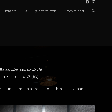
Hinnasto
Laulu- ja soittotunnit
Yhteystiedot
Toggle
website
search
äjää: 125e (sis. alv25,5%)
än: 355e (sis. alv25,5%)
sta tai isommista produktioista hinnat sovitaan