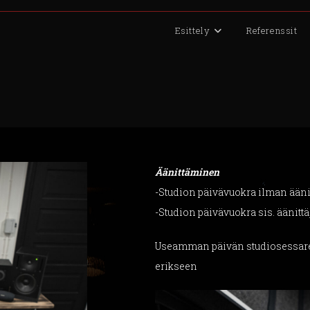
Esittely
Referenssit
Äänittäminen
-Studion päivävuokra ilman äänitt
-Studion päivävuokra sis. äänittäj
Useamman päivän studiosessarei
erikseen